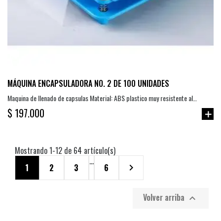
MÁQUINA ENCAPSULADORA NO. 2 DE 100 UNIDADES
Maquina de llenado de capsulas Material: ABS plastico muy resistente al
impacto Peso: 0,85 kg Tamaño: 170x170x80 mm Aplicación: Alimenticia,...
$ 197.000
Mostrando 1-12 de 64 artículo(s)
…
1
2
3
6

Volver arriba
