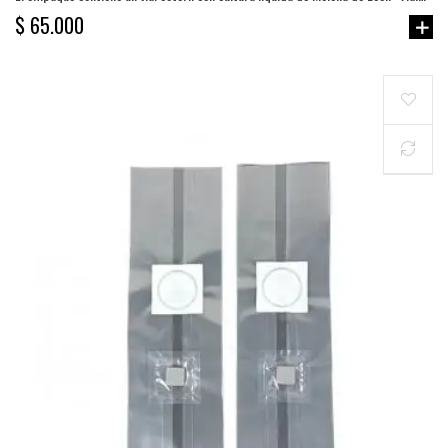
10mL (Hericium Erinaceus) combinación de azúcares.
$ 65.000