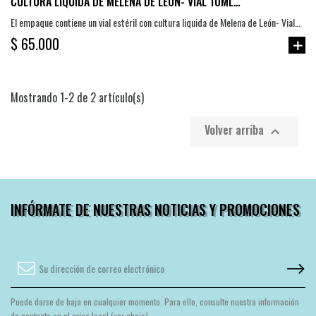
CULTURA LÍQUIDA DE MELENA DE LEÓN- VIAL 10ML
(HERICIUM ERINACEUS)
El empaque contiene un vial estéril con cultura liquida de Melena de León- Vial
10mL (Hericium Erinaceus) combinación de azúcares.
$ 65.000
Mostrando 1-2 de 2 artículo(s)
Volver arriba

INFÓRMATE DE NUESTRAS NOTICIAS Y PROMOCIONES
Puede darse de baja en cualquier momento. Para ello, consulte nuestra información
de contacto en el aviso legal (ver abajo).