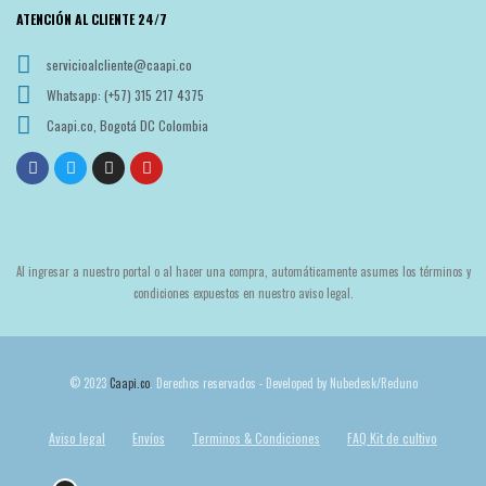
ATENCIÓN AL CLIENTE 24/7
servicioalcliente@caapi.co
Whatsapp: (+57) 315 217 4375
Caapi.co, Bogotá DC Colombia
Al ingresar a nuestro portal o al hacer una compra, automáticamente asumes los términos y
condiciones expuestos en nuestro aviso legal.
© 2023
Caapi.co
. Derechos reservados - Developed by Nubedesk/Reduno
Aviso legal
Envíos
Terminos & Condiciones
FAQ Kit de cultivo