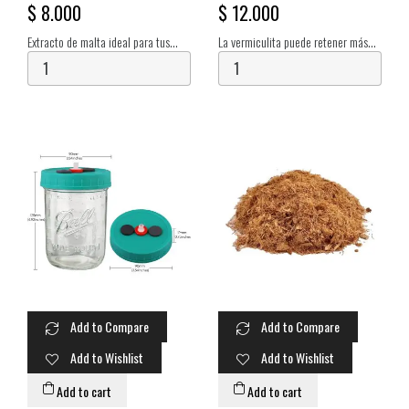
$ 8.000
$ 12.000
Extracto de malta ideal para tus
La vermiculita puede retener más
medios liquidos.
agua que la perlita. Su retención de
agua hace que sea buena para el
crecimiento de plantas, hongos, y
animales...
Add to Compare
Add to Compare
Add to Wishlist
Add to Wishlist
Add to cart
Add to cart