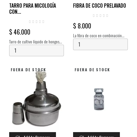
TARRO PARA MICOLOGÍA
FIBRA DE COCO PRELAVADO
CON...
$ 8.000
$ 46.000
La fibra de coco en combinación
Tarro de cultivo líquido de hongos
con otros materiales resulta ser un
con puerto de inyección de sellado
componente escencial para un
autorreparable y puerto de filtro de
sustrato de calidad.
jeringa
FUERA DE STOCK
FUERA DE STOCK