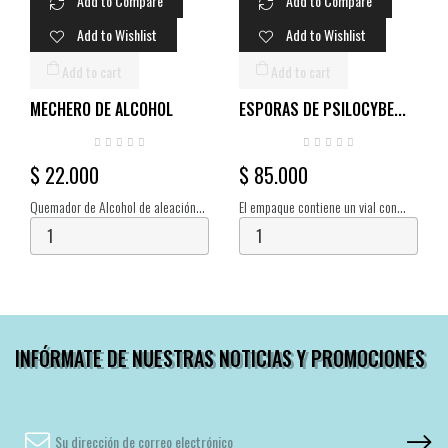
Add to Compare
Add to Compare
Add to Wishlist
Add to Wishlist
Add to cart
Add to cart
MECHERO DE ALCOHOL
ESPORAS DE PSILOCYBE...
$ 22.000
$ 85.000
Quemador de Alcohol de aleación
El empaque contiene un vial con
de aluminio, resistente al calor,
esporas de P. cubensis suspendidas
50ml.
en 10ml de agua estéril. Cada vial
contiene millones de esporas, las
cuales...
INFÓRMATE DE NUESTRAS NOTICIAS Y PROMOCIONES