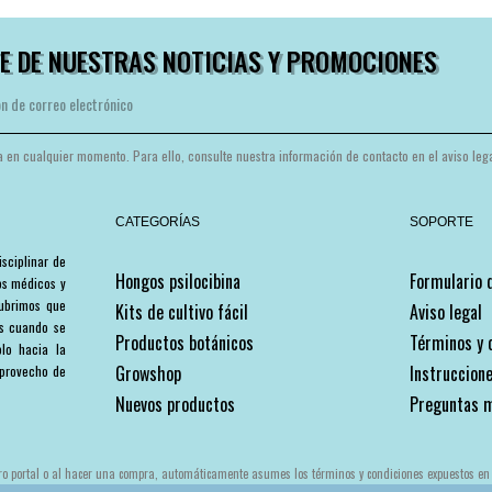
E DE NUESTRAS NOTICIAS Y PROMOCIONES
 en cualquier momento. Para ello, consulte nuestra información de contacto en el aviso leg
CATEGORÍAS
SOPORTE
sciplinar de
Hongos psilocibina
Formulario 
os médicos y
cubrimos que
Kits de cultivo fácil
Aviso legal
es cuando se
Productos botánicos
Términos y 
olo hacia la
Growshop
Instruccione
r provecho de
Nuevos productos
Preguntas 
ro portal o al hacer una compra, automáticamente asumes los términos y condiciones expuestos en 