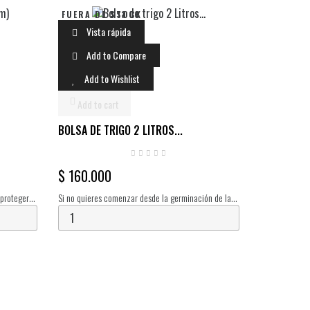
FUERA DE STOCK
Vista rápida
Add to Compare
Add to Wishlist
Add to cart
BOLSA DE TRIGO 2 LITROS...
$ 160.000
 proteger
Si no quieres comenzar desde la germinación de las
s petri y
esporas, inicia fácilmente tus cultivos con nuestra
bolsa con grano (trigo) ya colonizada por...