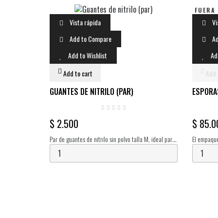
FUERA
Vista rápida
Vi
Add to Compare
Ad
Add to Wishlist
Ad
Add to cart
Add 
GUANTES DE NITRILO (PAR)
ESPORAS
$ 2.500
$ 85.0
Par de guantes de nitrilo sin polvo talla M, ideal para
El empaque
manipular tus cultivos y realizar tus procesos de
cubensis s
manera aséptica.
vial contie