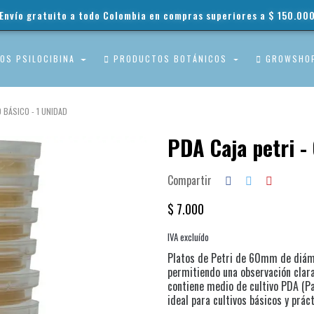
Envío gratuito a todo Colombia en compras superiores a $ 150.00
OS PSILOCIBINA
PRODUCTOS BOTÁNICOS
GROWSHO
O BÁSICO - 1 UNIDAD
PDA Caja petri - 
Compartir
$ 7.000
IVA excluído
Platos de Petri de 60mm de diáme
permitiendo una observación clara 
contiene medio de cultivo PDA (Pa
ideal para cultivos básicos y prác