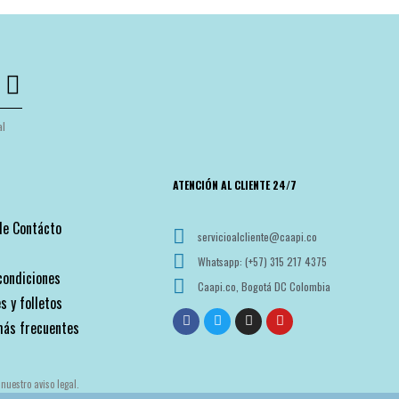
al
ATENCIÓN AL CLIENTE 24/7
de Contácto
servicioalcliente@caapi.co
Whatsapp: (+57) 315 217 4375
condiciones
Caapi.co, Bogotá DC Colombia
s y folletos
más frecuentes
nuestro aviso legal.