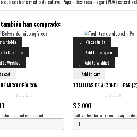
que contiene medio de cultivo: Papa - dextrosa - agar (PDA) estéril sel
o también han comprado:
sta rápida
Vista rápida
d to Compare
Add to Compare
d to Wishlist
Add to Wishlist
to cart
Add to cart
DE MICOLOGÍA CON...
TOALLITAS DE ALCOHOL - PAR (2
00
$ 3.000
lástico para cultivo Capacidad: 1.5lt
Toallitas desinfectantes en empaque indivi
x10x12cm Uso: fructificación de hongos
unidades).
ica: esterilizable en autoclave,...