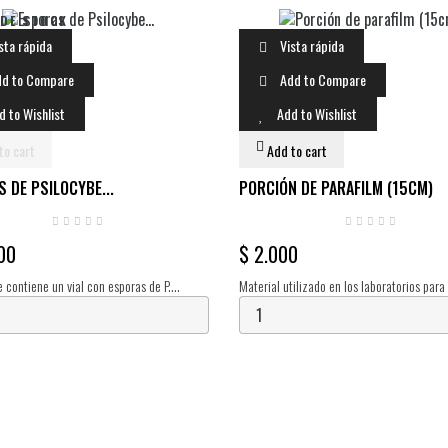
 DE STOCK
sta rápida
Vista rápida
d to Compare
Add to Compare
d to Wishlist
Add to Wishlist
to cart
Add to cart
 DE PSILOCYBE...
PORCIÓN DE PARAFILM (15CM)
00
$ 2.000
 contiene un vial con esporas de P.
Material utilizado en los laboratorios para
uspendidas en 10ml de agua estéril. Cada
los instrumentos, así como para sellar caja
ne millones de esporas, las cuales...
en general, muestras biológicas o...