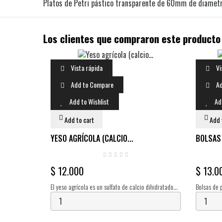
Platos de Petri pástico transparente de 60mm de diametro 
Los clientes que compraron este product
Vista rápida
Vi
Add to Compare
Ad
Add to Wishlist
Ad
Add to cart
Add 
YESO AGRÍCOLA (CALCIO...
BOLSAS 
$ 12.000
$ 13.0
El yeso agrícola es un sulfato de calcio dihidratado
Bolsas de p
sin calcinar de muy alta pureza y finura. Brinda
Tamaño: 35
beneficios a los cultivos y al sustrato....
Característ