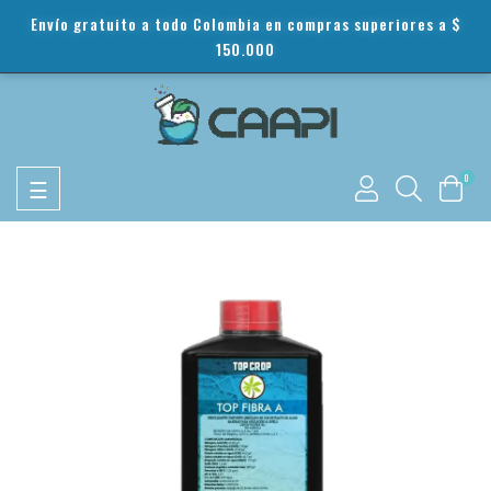
Envío gratuito a todo Colombia en compras superiores a $
150.000
Toggle
0
☰
navigation