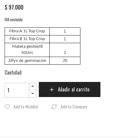
$ 97.000
IVA excluído
Fibra A 1L Top Crop
1
Fibra B 1L Top Crop
1
Matera geotextil
50Ltrs
2
Jiffys de germinación
20
Cantidad
Añadir al carrito
Add to Wishlist
Add to Compare