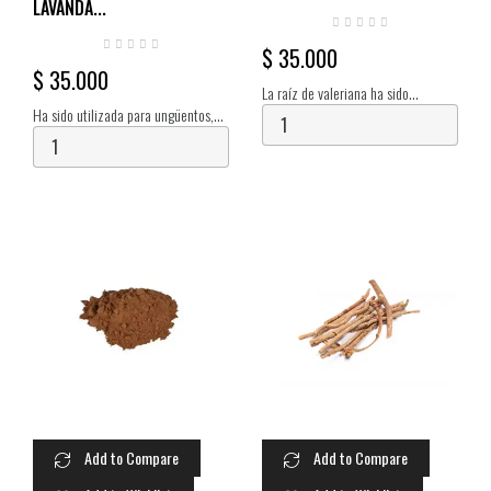
LAVANDA...
$ 35.000
$ 35.000
La raíz de valeriana ha sido
Ha sido utilizada para ungüentos,
ampliamente utilizada desde la
baños, aromaterapia, como
antigüedad para tratar trastornos
antiséptico. Su aroma ha
del sueño, ansiedad y depresión.
demostrado ser eficaz para
conciliar el sueño.
Add to Compare
Add to Compare