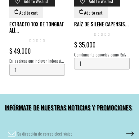
Add to Wishlist
Add to Wishlist
Add to cart
Add to cart
EXTRACTO 10X DE TONGKAT
RAÍZ DE SILENE CAPENSIS...
ALÍ...
$ 35.000
$ 49.000
Comúnmente conocida como Raíz
En las áreas que incluyen Indonesia
Africana de Sueño o Raíz de
y Malasia, la raíz se hierve en agua
Pólvora, es una planta psicoactiva
y el agua se consume como un
originaria del Cabo Este de
tónico saludable para la
Sudáfrica. El principal...
recuperación...
INFÓRMATE DE NUESTRAS NOTICIAS Y PROMOCIONES