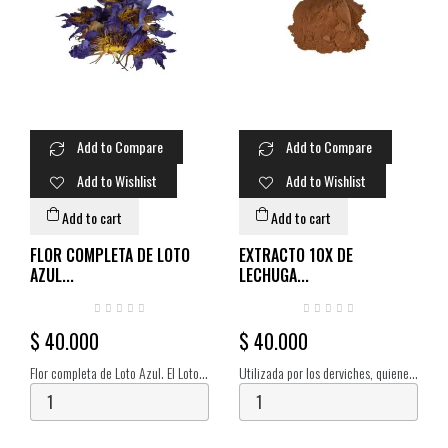
Add to Compare
Add to Compare
Add to Wishlist
Add to Wishlist
Add to cart
Add to cart
FLOR COMPLETA DE LOTO
EXTRACTO 10X DE
AZUL...
LECHUGA...
$ 40.000
$ 40.000
Flor completa de Loto Azul. El Loto
Utilizada por los derviches, quienes
Azul es una planta muy interesante.
consumían su látex puro para tener
Muestra un muy pronunciado
visiones e ingresar a estados de
espectro de efectos, desde la
profunda hipnagogia. Extracto 10