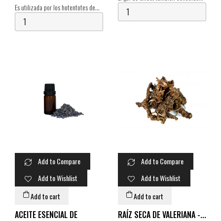
Es utilizada por los hotentotes de
como Silicagel, es un producto
Africa del Sur como un poderoso
absorbente, catalogado como el de
embriagante y potenciador del
mayor capacidad de absorción de
humor. La kanna es una planta
los que se...
suculenta de unos...
Add to Compare
Add to Compare
Add to Wishlist
Add to Wishlist
Add to cart
Add to cart
ACEITE ESENCIAL DE
RAÍZ SECA DE VALERIANA -...